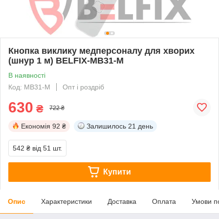
Кнопка виклику медперсоналу для хворих
(шнур 1 м) BELFIX-MB31-M
В наявності
Код: MB31-M
Опт і роздріб
630
₴
722 ₴
Економія
92 ₴
Залишилось
21 день
542 ₴
від 51 шт.
Купити
Опис
Характеристики
Доставка
Оплата
Умови п