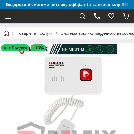
Бездротові системи виклику офіціантів та персоналу BELF
Товари та послуги
Система виклику медичного персонал
Хит Продаж
–13%