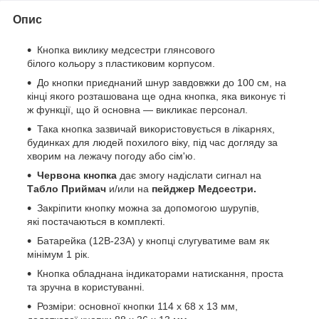
Опис
Кнопка виклику медсестри глянсового
білого кольору з пластиковим корпусом.
До кнопки приєднаний шнур завдовжки до 100 см, на
кінці якого розташована ще одна кнопка, яка виконує ті
ж функції, що й основна — викликає персонал.
Така кнопка зазвичай використовується в лікарнях,
будинках для людей похилого віку, під час догляду за
хворим на лежачу погоду або сім'ю.
Червона кнопка
дає змогу надіслати сигнал на
Табло Приймач
и/или на
пейджер Медсестри.
Закріпити кнопку можна за допомогою шурупів,
які постачаються в комплекті.
Батарейка (12В-23А) у кнопці слугуватиме вам як
мінімум 1 рік.
Кнопка обладнана індикаторами натискання, проста
та зручна в користуванні.
Розміри: основної кнопки 114 х 68 х 13 мм,