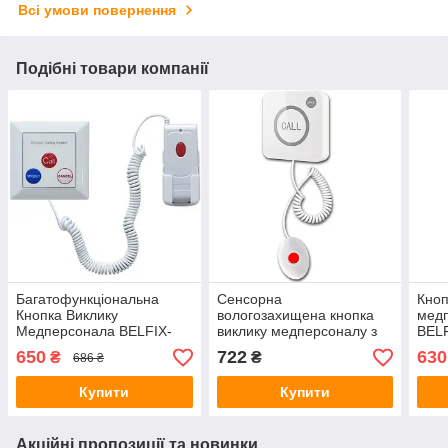
Всі умови повернення
Подібні товари компанії
Багатофункціональна
Сенсорна
Кноп
Кнопка Виклику
вологозахищена кнопка
медп
Медперсонала BELFIX-
виклику медперсоналу з
BEL
MB35-M
дублюючою кнопкою на
650
722
630
₴
₴
686 ₴
дроті BELFIX-MB16C-M
Купити
Купити
Акційні пропозиції та новинки