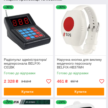
–36%
–30%
Радіопульт адміністратора/
Наручна кнопка для виклику
медперсонала BELFIX-
медичного персоналу
C01BK
BELFIX-HB37WH
Готово до відправки
Готово до відправки
2 328
461
₴
₴
3 610 ₴
657 ₴
Купити
Купити
–29%
–24%