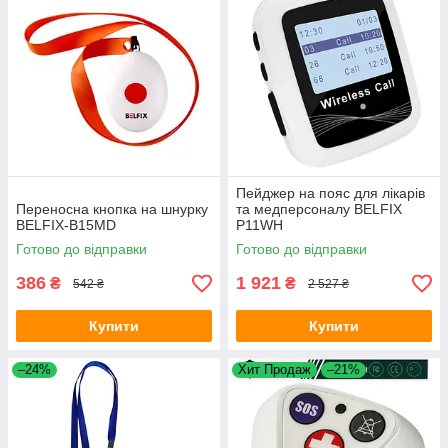
Пейджер на пояс для лікарів
Переносна кнопка на шнурку
та медперсоналу BELFIX
BELFIX-B15MD
P11WH
Готово до відправки
Готово до відправки
386
1 921
₴
₴
542 ₴
2 527 ₴
Купити
Купити
–24%
Хит Продаж
–21%