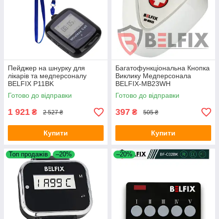
Пейджер на шнурку для
Багатофункціональна Кнопка
лікарів та медперсоналу
Виклику Медперсонала
BELFIX P11BK
BELFIX-MB23WH
Готово до відправки
Готово до відправки
1 921
397
₴
₴
2 527 ₴
505 ₴
Купити
Купити
Топ продажів
–20%
–20%