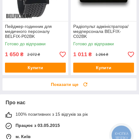
Пейджер-годинник для
Радіопульт адміністратора/
медичного персоналу
медперсонала BELFIX-
BELFIX-P02BK
C02BK
Готово до відправки
Готово до відправки
1 650
1 011
₴
₴
2 072 ₴
1 264 ₴
Купити
Купити
Показати ще
Про нас
100% позитивних з 15 відгуків за рік
Працює з 03.05.2015
КНОПКА
м. Київ
ЗВ'ЯЗКУ