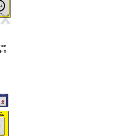
пки
FIX-