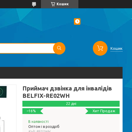
Кошик
Кошик
Приймач дзвінка для інвалідів
BELFIX-RE02WH
22 дні
Хит Продаж
–16%
В наявності
Оптом і в роздріб
Код:
RE02WH