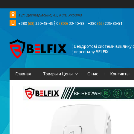
вул. Дегтярівська, 43, Київ, Україна
+380
(68)
330-45-45
0
(800)
33-40-98
+380
(63)
235-86-51
Бездротові системи виклику о
персоналу BELFIX
Главная
Товары и Цены
О нас
Контакты