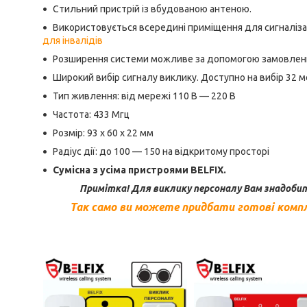
Стильний пристрій із вбудованою антеною.
Використовується всередині приміщення для сигналізац
для інвалідів
Розширення системи можливе за допомогою замовле
Широкий вибір сигналу виклику. Доступно на вибір 32 ме
Тип живлення: від мережі 110 В — 220 В
Частота: 433 Мгц
Розмір:
93 x 60 x 22 мм
Радіус дії:
до 100 — 150 на відкритому просторі
Сумісна з усіма пристроями BELFIX.
Примітка! Для виклику персоналу Вам знадоби
Так само ви можете придбати готові компл