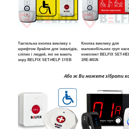
Тактильна кнопка виклику з
Кнопка виклику для
шрифтом брайля для інвалідів,
маломобільних груп нас
сліпих і людей, які не мають
комплект BELFIX SET-HE
зору BELFIX SET-HELP 1YEB
1RE-MGN
Або ж Ви можете зібрати к