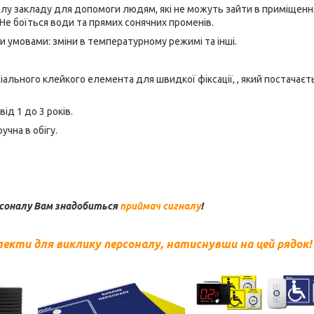
лу закладу для допомоги людям, які не можуть зайти в приміщенн
Не боїться води та прямих сонячних променів.
 умовами: зміни в температурному режимі та інші.
ального клейкого елемента для швидкої фіксації, , який постачаєт
ід 1 до 3 років.
чна в обігу.
рсоналу Вам знадобиться
приймач сигналу
!
екти для виклику персоналу, натиснувши на цей рядок!