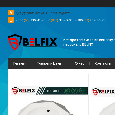
вул. Дегтярівська, 43, Київ, Україна
+380
(68)
330-45-45
0
(800)
33-40-98
+380
(63)
235-86-51
Бездротові системи виклику о
персоналу BELFIX
Главная
Товары и Цены
О нас
Контакты