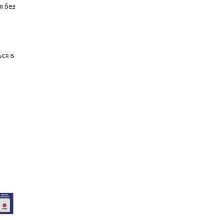
я без
ься в