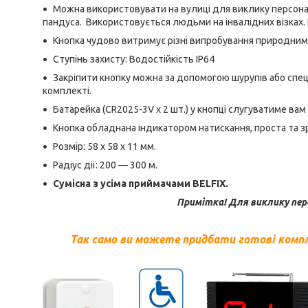
Можна використовувати на вулиці для виклику персона
пандуса. Використовується людьми на інвалідних візках. 
Кнопка чудово витримує різні випробування природними
Ступінь захисту: Водостійкість IP64
Закріпити кнопку можна за допомогою шурупів або спеці
комплекті.
Батарейка (CR2025-3V x 2 шт.) у кнопці слугуватиме вам в
Кнопка обладнана індикатором натискання, проста та зру
Розмір: 58 x 58 x 11 мм.
Радіус дії: 200 — 300 м.
Сумісна з усіма приймачами BELFIX.
Примітка! Для виклику пе
Так само ви можете придбати готові компл