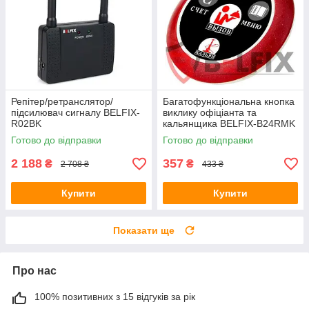
Репітер/ретранслятор/
Багатофункціональна кнопка
підсилювач сигналу BELFIX-
виклику офіціанта та
R02BK
кальянщика BELFIX-B24RMK
Готово до відправки
Готово до відправки
2 188
357
₴
₴
2 708 ₴
433 ₴
Купити
Купити
Показати ще
Про нас
100% позитивних з 15 відгуків за рік