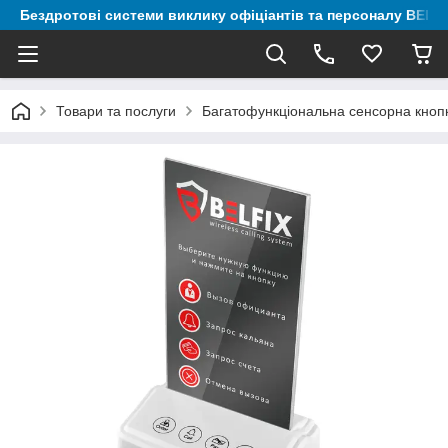
Бездротові системи виклику офіціантів та персоналу BELF
Товари та послуги
Багатофункціональна сенсорна кноп