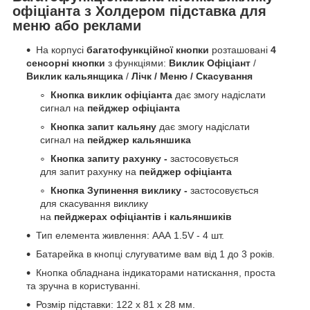
офіціанта з Холдером підставка для
меню або реклами
На корпусі
багатофункційної кнопки
розташовані
4
сенсорні кнопки
з функціями:
Виклик Офіціант
/
Виклик кальянщика
/
Лічк / Меню / Скасування
Кнопка виклик офіціанта
дає змогу надіслати
сигнал на
пейджер офіціанта
Кнопка запит кальяну
дає змогу надіслати
сигнал на
пейджер кальяншика
Кнопка запиту рахунку -
застосовується
для запит рахунку на
пейджер офіціанта
Кнопка Зупинення виклику -
застосовується
для скасування виклику
на
пейджерах офіціантів і кальяншиків
Тип елемента живлення: AAА 1.5V - 4 шт.
Батарейка в кнопці слугуватиме вам від 1 до 3 років.
Кнопка обладнана індикаторами натискання, проста
та зручна в користуванні.
Розмір підставки: 122 х 81 х 28 мм.