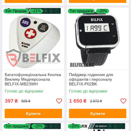
Хит Продаж
–21%
Топ продажів
–20%
Багатофункціональна Кнопка
Пейджер-годинник для
Виклику Медперсонала
офіціантів і персоналу
BELFIX-MB23WH
BELFIX-P02BK
Готово до відправки
Готово до відправки
397
1 650
₴
₴
505 ₴
2 072 ₴
Купити
Купити
Топ продажів
–20%
–20%