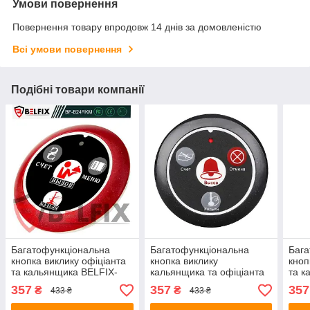
Умови повернення
Повернення товару впродовж 14 днів за домовленістю
Всі умови повернення
Подібні товари компанії
Багатофункціональна
Багатофункціональна
Бага
кнопка виклику офіціанта
кнопка виклику
кноп
та кальянщика BELFIX-
кальянщика та офіціанта
та к
B24RMK
BELFIX B24BCK
B24
357
357
357
₴
₴
433 ₴
433 ₴