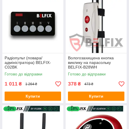
Радіопульт (повара/
Вологозахищена кнопка
адміністратора) BELFIX-
виклику на парасольку
C02BK
BELFIX-B28WH
Готово до відправки
Готово до відправки
1 011
378
₴
₴
1 264 ₴
473 ₴
Купити
Купити
–19%
–18%