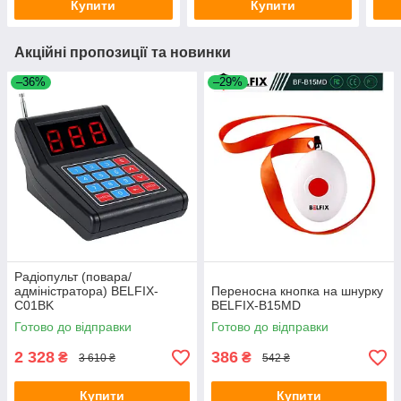
Купити
Купити
Акційні пропозиції та новинки
–36%
–29%
Радіопульт (повара/
адміністратора) BELFIX-
Переносна кнопка на шнурку
C01BK
BELFIX-B15MD
Готово до відправки
Готово до відправки
2 328
386
₴
₴
3 610 ₴
542 ₴
Купити
Купити