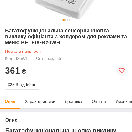
Багатофункціональна сенсорна кнопка
виклику офіціанта з холдером для реклами та
меню BELFIX-B26WH
Немає в наявності
Код: B26WH
Опт і роздріб
361
₴
325 ₴
від 50 шт.
Опис
Характеристики
Доставка
Оплата
Умови п
Опис
Багатофункціональна кнопка виклику