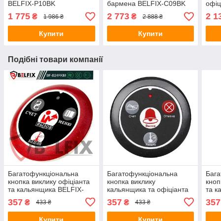
BELFIX-P10BK
бармена BELFIX-C09BK
офіц
BEL
1 775
2 773
2 1
₴
₴
1 986 ₴
2 888 ₴
Купити
Купити
Подібні товари компанії
Багатофункціональна
Багатофункціональна
Бага
кнопка виклику офіціанта
кнопка виклику
кноп
та кальянщика BELFIX-
кальянщика та офіціанта
та к
B24RMK
BELFIX B24BCK
B24
357
357
357
₴
₴
433 ₴
433 ₴
Купити
Купити