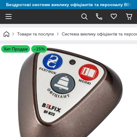
Бездротові системи виклику офіціантів та персоналу BELF
Товари та послуги
Система виклику офіціантів та перс
Хит Продаж
–15%