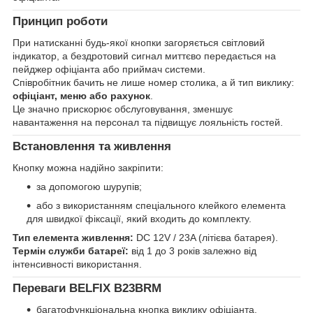
Принцип роботи
При натисканні будь-якої кнопки загоряється світловий
індикатор, а бездротовий сигнал миттєво передається на
пейджер офіціанта або приймач системи.
Співробітник бачить не лише номер столика, а й тип виклику:
офіціант, меню або рахунок
.
Це значно прискорює обслуговування, зменшує
навантаження на персонал та підвищує лояльність гостей.
Встановлення та живлення
Кнопку можна надійно закріпити:
за допомогою шурупів;
або з використанням спеціального клейкого елемента
для швидкої фіксації, який входить до комплекту.
Тип елемента живлення:
DC 12V / 23A (літієва батарея).
Термін служби батареї:
від 1 до 3 років залежно від
інтенсивності використання.
Переваги BELFIX B23BRM
багатофункціональна кнопка виклику офіціанта,