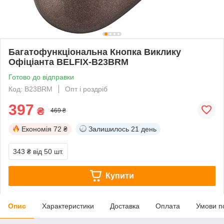
Багатофункціональна Кнопка Виклику
Офіціанта BELFIX-B23BRM
Готово до відправки
Код: B23BRM
Опт і роздріб
397
₴
469 ₴
Економія
72 ₴
Залишилось
21 день
343 ₴
від 50 шт.
Купити
Опис
Характеристики
Доставка
Оплата
Умови п