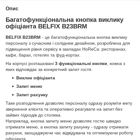
Опис
Багатофункціональна кнопка виклику
офіціанта BELFIX B23BRM
BELFIX B23BRM
- це багатофункціональна кнопка виклику
персоналу з сучасним і солідним дизайном, розроблена для
підвищення рівня сервісу в закладах HoReCa: ресторанах,
кафе, барах, готелях та фуд-кортах.
На корпусі розташовані
3 функціональні кнопки
, кожна з
яких відповідає за конкретний запит гостя:
Виклик офіціанта
Запит меню
Запит рахунку
Таке розподілення дозволяє персоналу одразу розуміти мету
звернення клієнта та оперативно реагувати на запит без
зайвих підходів до столика.
Наприклад, кнопка запиту меню дозволяє гостю швидко
отримати меню, а кнопка запиту рахунку - одразу отримати
рахунок, заощаджуючи час відвідувача та оптимізуючи роботу
офіціанта.