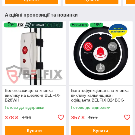
Акційні пропозиції та новинки
–20%
Новинка
–18%
Вологозахищена кнопка
Багатофункціональна кнопка
виклику на шезлонг BELFIX-
виклику кальянщика і
B28WH
офіціанта BELFIX В24ВСК-
UKR
Готово до відправки
Готово до відправки
378
357
₴
₴
473 ₴
433 ₴
Купити
Купити