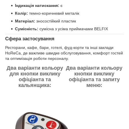
Індикація натискання:
є
Колір:
темно-коричневий металік
Матеріал:
зносостійкий пластик
Сумісність:
сумісна з усіма приймачами BELFIX
Сфера застосування
Ресторани, кафе, бари, готелі, фуд-корти та інші заклади
HoReCa, де важливе швидке обслуговування, комфорт гостей
та оптимізація роботи персоналу.
Два варіанти кольору
Два варіанти кольору
для кнопки виклику
кнопки виклику
офіціанта та
офіціанта та запиту
кальянщика:
меню: