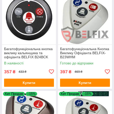
Багатофункціональна кнопка
Багатофункціональна Кнопка
виклику кальянщика та
Виклику Офіціанта BELFIX-
офіціанта BELFIX B24BCK
B23WHM
В наявності
Готово до відправки
357
397
₴
₴
433 ₴
469 ₴
Купити
Купити
Хит Продаж
–15%
Хит Продаж
–15%