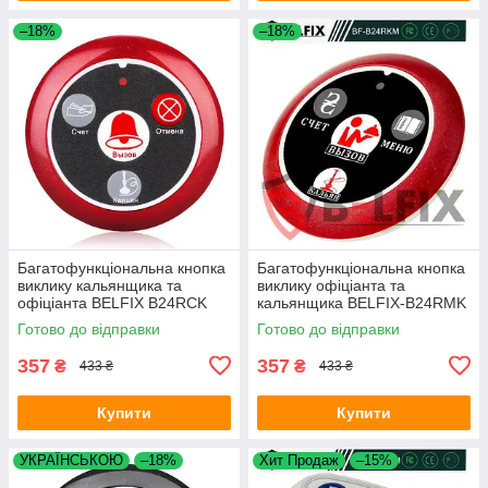
–18%
–18%
Багатофункціональна кнопка
Багатофункціональна кнопка
виклику кальянщика та
виклику офіціанта та
офіціанта BELFIX B24RCK
кальянщика BELFIX-B24RMK
Готово до відправки
Готово до відправки
357
357
₴
₴
433 ₴
433 ₴
Купити
Купити
УКРАЇНСЬКОЮ
–18%
Хит Продаж
–15%