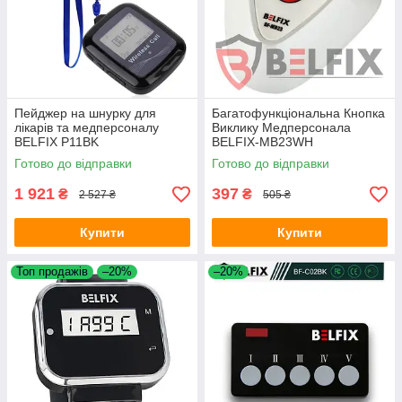
Пейджер на шнурку для
Багатофункціональна Кнопка
лікарів та медперсоналу
Виклику Медперсонала
BELFIX P11BK
BELFIX-MB23WH
Готово до відправки
Готово до відправки
1 921
397
₴
₴
2 527 ₴
505 ₴
Купити
Купити
Топ продажів
–20%
–20%