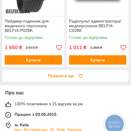
Пейджер-годинник для
Радіопульт адміністратора/
медичного персоналу
медперсонала BELFIX-
BELFIX-P02BK
C02BK
Готово до відправки
Готово до відправки
1 650
1 011
₴
₴
2 072 ₴
1 264 ₴
Купити
Купити
Показати ще
Про нас
100% позитивних з 15 відгуків за рік
Працює з 03.05.2015
КНОПКА
м. Київ
ЗВ'ЯЗКУ
вул. Дегтярівська, 43, Київ, Україна