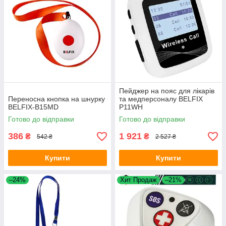
Пейджер на пояс для лікарів
Переносна кнопка на шнурку
та медперсоналу BELFIX
BELFIX-B15MD
P11WH
Готово до відправки
Готово до відправки
386
1 921
₴
₴
542 ₴
2 527 ₴
Купити
Купити
–24%
Хит Продаж
–21%