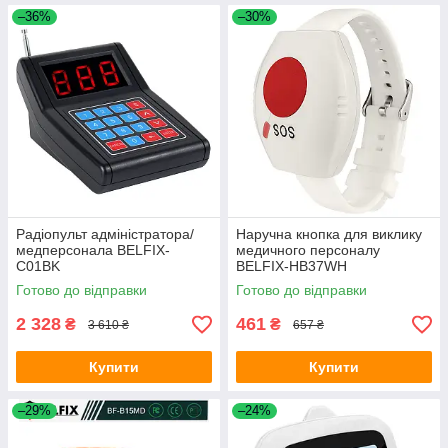
–36%
–30%
Радіопульт адміністратора/
Наручна кнопка для виклику
медперсонала BELFIX-
медичного персоналу
C01BK
BELFIX-HB37WH
Готово до відправки
Готово до відправки
2 328
461
₴
₴
3 610 ₴
657 ₴
Купити
Купити
–29%
–24%