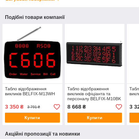
Подібні товари компанії
Табло відображення
Табло відображення
Табл
викликів BELFIX-M13WH
викликів офіціанта та
викл
персоналу BELFIX-M10BK
3 350
8 668
3 3
₴
₴
3 791 ₴
Купити
Купити
Акційні пропозиції та новинки