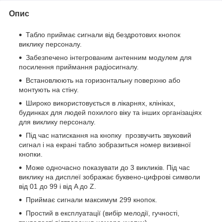
Опис
Табло приймає сигнали від бездротових кнопок
виклику персоналу.
Забезпечено інтегрованим антенним модулем для
посилення приймання радіосигналу.
Встановлюють на горизонтальну поверхню або
монтують на стіну.
Широко використовується в лікарнях, клініках,
будинках для людей похилого віку та інших організаціях
для виклику персоналу.
Під час натискання на кнопку прозвучить звуковий
сигнал і на екрані табло зобразиться номер визивної
кнопки.
Може одночасно показувати до 3 викликів. Під час
виклику на дисплеї зображає буквено-цифрові символи
від 01 до 99 і від A до Z.
Приймає сигнали
максимум
299 кнопок.
Простий в експлуатації (вибір мелодії, гучності,