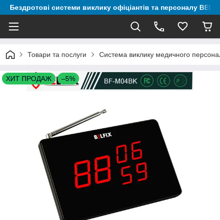
Бездротові системи виклику офіціантів та персоналу BELF
Товари та послуги
Система виклику медичного персонал
ХИТ ПРОДАЖ
–5%