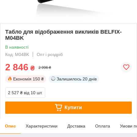
Табло для відображення викликів BELFIX-
M04BK
В наявності
Код: M04BK
Опт і роздріб
2 846
₴
2 996 ₴
Економія
150 ₴
Залишилось
20 днів
2 527 ₴
від 10 шт.
Купити
Опис
Характеристики
Доставка
Оплата
Умови п