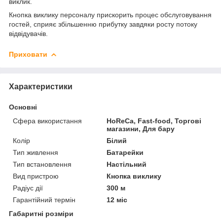
виклик.
Кнопка виклику персоналу прискорить процес обслуговування
гостей, сприяє збільшенню прибутку завдяки росту потоку
відвідувачів.
Приховати
Характеристики
Основні
Сфера використання
HoReCa, Fast-food, Торгові
магазини, Для бару
Колір
Білий
Тип живлення
Батарейки
Тип встановлення
Настільний
Вид пристрою
Кнопка виклику
Радіус дії
300 м
Гарантійний термін
12 міс
Габаритні розміри