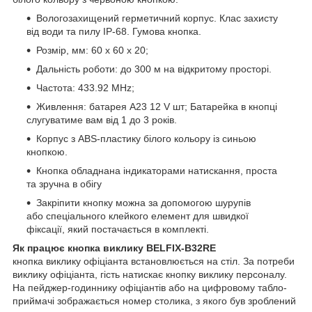
Вологозахищений герметичний корпус. Клас захисту
від води та пилу IP-68. Гумова кнопка.
Розмір, мм: 60 х 60 х 20;
Дальність роботи: до 300 м на відкритому просторі.
Частота: 433.92 MHz;
Живлення: батарея А23 12 V шт; Батарейка в кнопці
слугуватиме вам від 1 до 3 років.
Корпус з ABS-пластику білого кольору із синьою
кнопкою.
Кнопка обладнана індикаторами натискання, проста
та зручна в обігу
Закріпити кнопку можна за допомогою шурупів
або спеціального клейкого елемент для швидкої
фіксації, який постачається в комплекті.
Як працює кнопка виклику BELFIX-B32RE
кнопка виклику офіціанта встановлюється на стіл. За потреби
виклику офіціанта, гість натискає кнопку виклику персоналу.
На пейджер-годиннику офіціантів або на цифровому табло-
приймачі зображається номер столика, з якого був зроблений