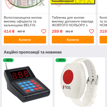
Вологозахищена кнопка
Табличка для кнопки
Кноп
виклику офіціанта та
виклику допомоги інваліда
та о
кальянщика BELFIX-
ЖОВТОГО КОЛЬОРУ з
HCM
B18GR
написом "ВИКЛИК
414
289
319
₴
₴
487 ₴
361 ₴
ПЕРСОНАЛУ" BELFIX-
SB1YE
Купити
Купити
Акційні пропозиції та новинки
–36%
–30%