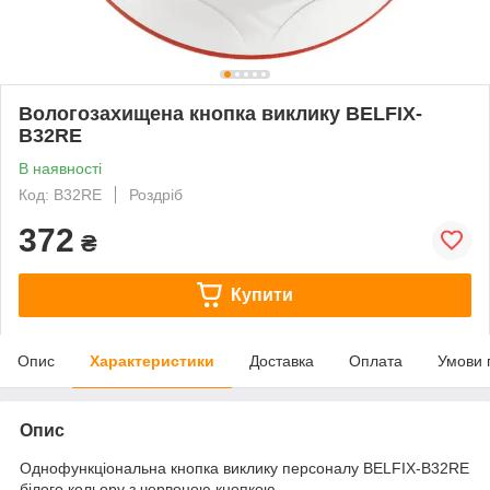
Вологозахищена кнопка виклику BELFIX-
B32RE
В наявності
Код: B32RE
Роздріб
372
₴
Купити
Опис
Характеристики
Доставка
Оплата
Умови 
Опис
Однофункціональна кнопка виклику персоналу BELFIX-B32RE
білого кольору з червоною кнопкою.