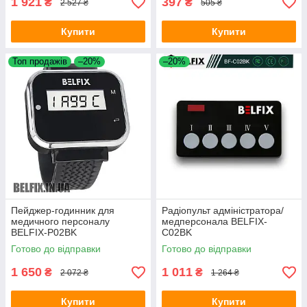
1 921
397
₴
₴
2 527 ₴
505 ₴
Купити
Купити
Топ продажів
–20%
–20%
Пейджер-годинник для
Радіопульт адміністратора/
медичного персоналу
медперсонала BELFIX-
BELFIX-P02BK
C02BK
Готово до відправки
Готово до відправки
1 650
1 011
₴
₴
2 072 ₴
1 264 ₴
Купити
Купити