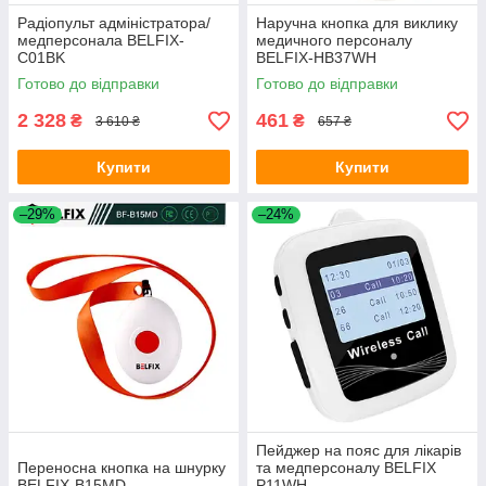
Радіопульт адміністратора/
Наручна кнопка для виклику
медперсонала BELFIX-
медичного персоналу
C01BK
BELFIX-HB37WH
Готово до відправки
Готово до відправки
2 328
461
₴
₴
3 610 ₴
657 ₴
Купити
Купити
–29%
–24%
Пейджер на пояс для лікарів
Переносна кнопка на шнурку
та медперсоналу BELFIX
BELFIX-B15MD
P11WH