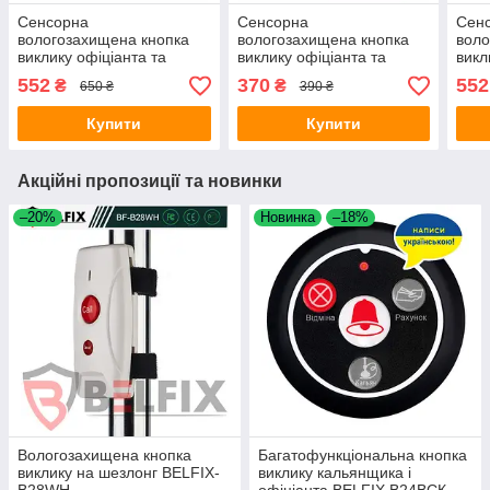
Сенсорна
Сенсорна
Сен
вологозахищена кнопка
вологозахищена кнопка
воло
виклику офіціанта та
виклику офіціанта та
викл
персоналу BELFIX-B16WH
персоналу BELFIX-B34WH
інва
552
370
552
₴
₴
650 ₴
390 ₴
B16
Купити
Купити
Акційні пропозиції та новинки
–20%
Новинка
–18%
Вологозахищена кнопка
Багатофункціональна кнопка
виклику на шезлонг BELFIX-
виклику кальянщика і