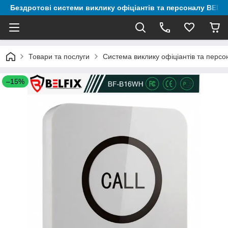
Бездротові системи виклику офіціантів та персоналу BELF
Товари та послуги
Система виклику офіціантів та перс
–15%