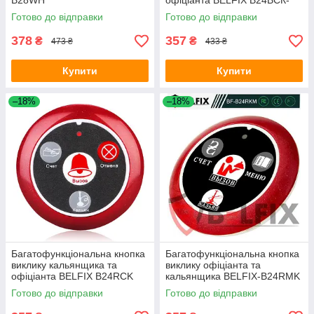
B28WH
офіціанта BELFIX В24ВСК-
UKR
Готово до відправки
Готово до відправки
378
357
₴
₴
473 ₴
433 ₴
Купити
Купити
–18%
–18%
Багатофункціональна кнопка
Багатофункціональна кнопка
виклику кальянщика та
виклику офіціанта та
офіціанта BELFIX B24RCK
кальянщика BELFIX-B24RMK
Готово до відправки
Готово до відправки