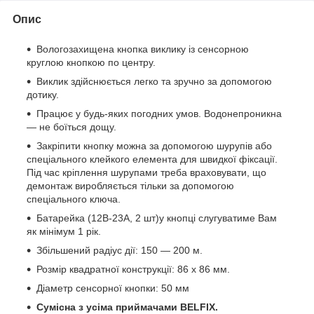
Опис
Вологозахищена кнопка виклику із сенсорною
круглою кнопкою по центру.
Виклик здійснюється легко та зручно за допомогою
дотику.
Працює у будь-яких погодних умов. Водонепроникна
— не боїться дощу.
Закріпити кнопку можна за допомогою шурупів або
спеціального клейкого елемента для швидкої фіксації.
Під час кріплення шурупами треба враховувати, що
демонтаж виробляється тільки за допомогою
спеціального ключа.
Батарейка
(
12В-23А, 2 шт)
у кнопці слугуватиме Вам
як мінімум 1 рік.
Збільшений радіус дії: 150 ― 200 м.
Розмір квадратної конструкції: 86 x 86 мм.
Діаметр сенсорної кнопки: 50 мм
Сумісна з усіма приймачами BELFIX.