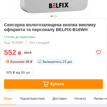
Сенсорна вологозахищена кнопка виклику
офіціанта та персоналу BELFIX-B16WH
Готово до відправки
Код: B16WH
Опт і роздріб
552
₴
650 ₴
Економія
98 ₴
Залишилось
23 дні
505 ₴
від 50 шт.
Купити
Опис
Характеристики
Доставка
Оплата
Умови п