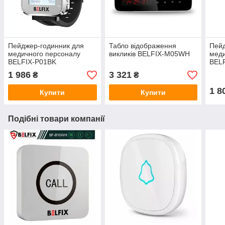
Пейджер-годинник для
Табло відображення
Пейд
медичного персоналу
викликів BELFIX-M05WH
меди
BELFIX-P01BK
BEL
1 986
3 321
₴
₴
1 8
Купити
Купити
Подібні товари компанії