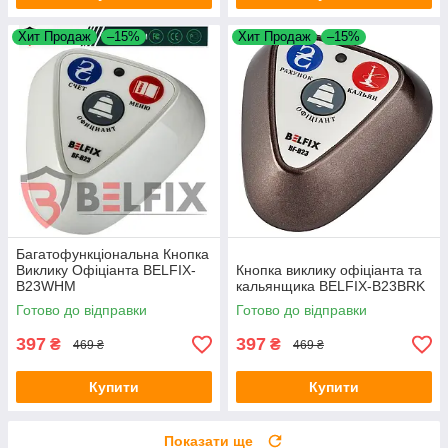
Хит Продаж
–15%
Хит Продаж
–15%
Багатофункціональна Кнопка
Виклику Офіціанта BELFIX-
Кнопка виклику офіціанта та
B23WHM
кальянщика BELFIX-B23BRK
Готово до відправки
Готово до відправки
397
397
₴
₴
469 ₴
469 ₴
Купити
Купити
Показати ще