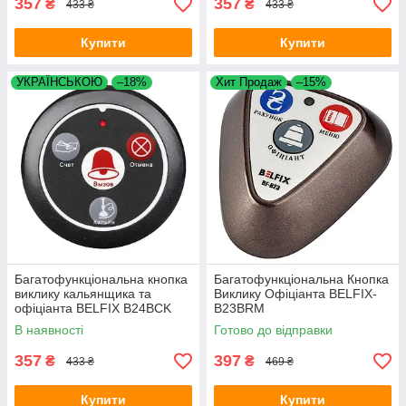
357
357
₴
₴
433 ₴
433 ₴
Купити
Купити
УКРАЇНСЬКОЮ
–18%
Хит Продаж
–15%
Багатофункціональна кнопка
Багатофункціональна Кнопка
виклику кальянщика та
Виклику Офіціанта BELFIX-
офіціанта BELFIX B24BCK
B23BRM
В наявності
Готово до відправки
357
397
₴
₴
433 ₴
469 ₴
Купити
Купити