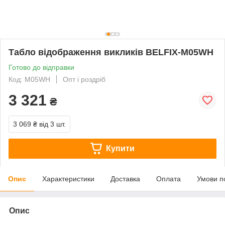
Табло відображення викликів BELFIX-M05WH
Готово до відправки
Код: M05WH
Опт і роздріб
3 321
₴
3 069 ₴
від 3 шт.
Купити
Опис
Характеристики
Доставка
Оплата
Умови п
Опис