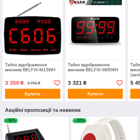
Табло відображення
Табло відображення
Табл
викликів BELFIX-M13WH
викликів BELFIX-M05WH
викл
(зал
3 350
3 321
5 4
₴
₴
3 791 ₴
Купити
Купити
Акційні пропозиції та новинки
–36%
–30%