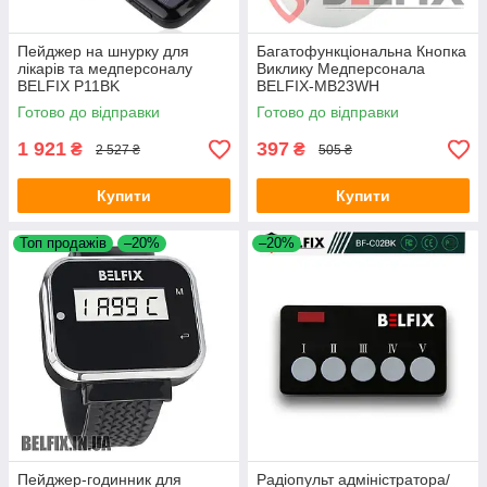
Пейджер на шнурку для
Багатофункціональна Кнопка
лікарів та медперсоналу
Виклику Медперсонала
BELFIX P11BK
BELFIX-MB23WH
Готово до відправки
Готово до відправки
1 921
397
₴
₴
2 527 ₴
505 ₴
Купити
Купити
Топ продажів
–20%
–20%
Пейджер-годинник для
Радіопульт адміністратора/