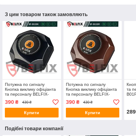
З цим товаром також замовляють
Потужна по сигналу
Потужна по сигналу
Кноп
Кнопка виклику офіціанта
Кнопка виклику офіціанта
та п
та персоналу BELFIX-
та персоналу BELFIX-
B01
B02BK
B02BR
390
390
₴
₴
430 ₴
430 ₴
289
Купити
Купити
Подібні товари компанії