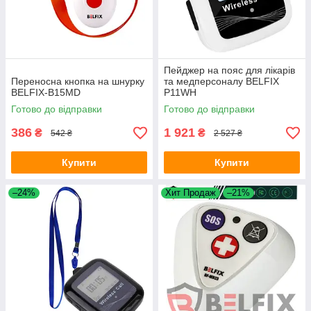
Пейджер на пояс для лікарів
Переносна кнопка на шнурку
та медперсоналу BELFIX
BELFIX-B15MD
P11WH
Готово до відправки
Готово до відправки
386
1 921
₴
₴
542 ₴
2 527 ₴
Купити
Купити
–24%
Хит Продаж
–21%