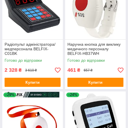
Радіопульт адміністратора/
Наручна кнопка для виклику
медперсонала BELFIX-
медичного персоналу
C01BK
BELFIX-HB37WH
Готово до відправки
Готово до відправки
2 328
461
₴
₴
3 610 ₴
657 ₴
Купити
Купити
–29%
–24%