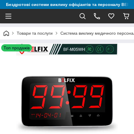
Бездротові системи виклику офіціантів та персоналу BELF
Товари та послуги
Система виклику медичного персонал
Топ продажів