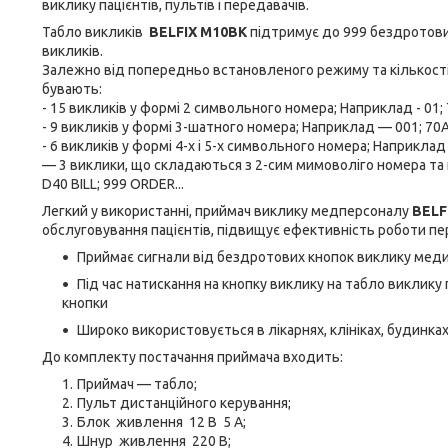
виклику пацієнтів, пультів і передавачів.
Табло викликів
BELFIX M10BK
підтримує до 999 бездротови
викликів.
Залежно від попередньо встановленого режиму та кількості
бувають:
- 15 викликів у формі 2 символьного номера; Наприклад - 01; 7A
- 9 викликів у формі 3-шатного номера; Наприклад — 001; 70A; 
- 6 викликів у формі 4-х і 5-х символьного номера; Наприклад
— 3 виклики, що складаються з 2-сим мимоволіго номера та 
D40 BILL; 999 ORDER...
Легкий у використанні, приймач виклику медперсоналу
BELF
обслуговування пацієнтів, підвищує ефективність роботи пе
Приймає сигнали від бездротових кнопок виклику медич
Під час натискання на кнопку виклику на табло виклику
кнопки
Широко використовується в лікарнях, клініках, будинках
До комплекту постачання приймача входить:
Приймач — табло;
Пульт дистанційного керування;
Блок живлення 12 В 5 А;
Шнур живлення 220 В;