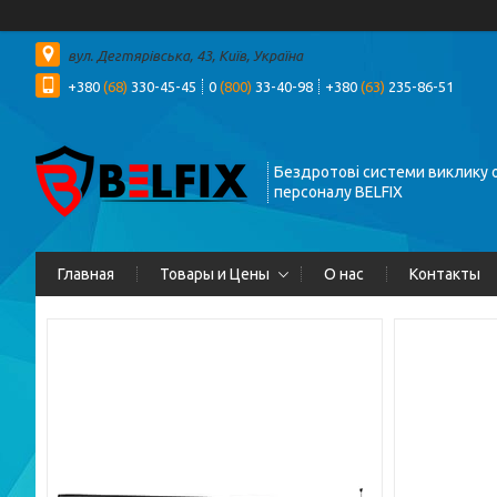
вул. Дегтярівська, 43, Київ, Україна
+380
(68)
330-45-45
0
(800)
33-40-98
+380
(63)
235-86-51
Бездротові системи виклику о
персоналу BELFIX
Главная
Товары и Цены
О нас
Контакты