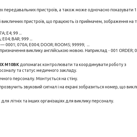
х передавальних пристроїв, а також може одночасно показувати 1
 викличних пристроїв, що працюють із приймачем, зображення на 
; E4; 99 ...
E04; BAR; 999 ...
 — 0001; 070A; E004; DOOR; ROOM5; 99999; ...
призначення виклику англійською мовою. Наприклад - 001 ORDER; 0
IX M10BK
допомагає контролювати та координувати роботу з
рсоналу та статус медичного закладу.
ного персоналу. Монтується на стіну.
 прозвучить звуковий сигнал і на екрані зобразиться номер, що викл
 для літніх та інших організаціях для виклику персоналу.