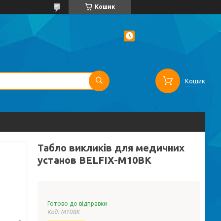
Кошик
Кошик
Табло викликів для медичних
установ BELFIX-M10BK
Готово до відправки
Код:
M10BK