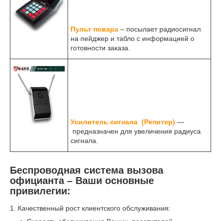
Пульт повара
– посылает радиосигнал
на пейджер и табло с информацией о
готовности заказа.
Усилитель сигнала (Репитер)
―
предназначен для увеличения радиуса
сигнала.
Беспроводная система вызова
официанта – Ваши основные
привилегии:
1. Качественный рост клиентского обслуживания: