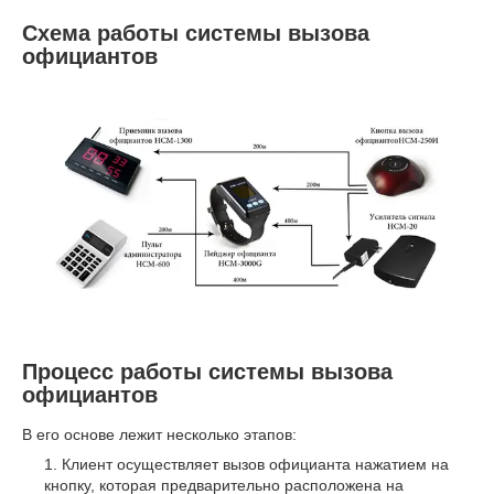
Схема работы системы вызова
официантов
Процесс работы системы вызова
официантов
В его основе лежит несколько этапов:
Клиент осуществляет вызов официанта нажатием на
кнопку, которая предварительно расположена на